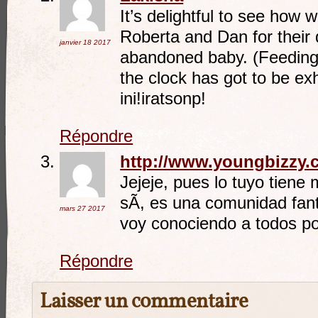
It’s delightful to see how 
Roberta and Dan for their 
janvier 18
2017
abandoned baby. (Feeding
the clock has got to be ex
ini!iratsonp!
Répondre
http://www.youngbizzy.
Jejeje, pues lo tuyo tiene
sÃ­, es una comunidad fant
mars 27
2017
voy conociendo a todos p
Répondre
Laisser un commentaire