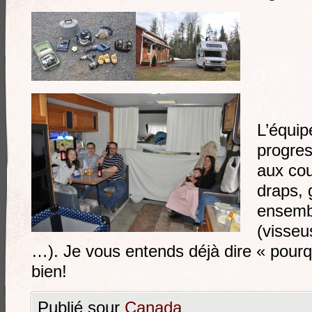
L’équi
progres
aux cou
draps, g
ensembl
(visseu
…). Je vous entends déjà dire « pourq
bien!
Publié sour
Canada