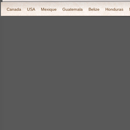
Canada
USA
Mexique
Guatemala
Belize
Honduras