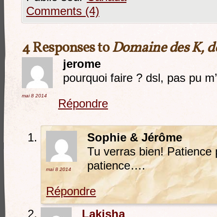
Comments (4)
4 Responses to
Domaine des K, d
jerome
pourquoi faire ? dsl, pas pu m’
mai 8
2014
Répondre
Sophie & Jérôme
Tu verras bien! Patience 
patience….
mai 8
2014
Répondre
Lakisha