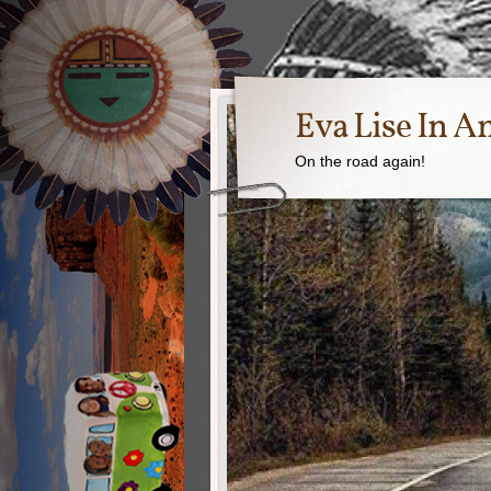
Eva Lise In A
On the road again!