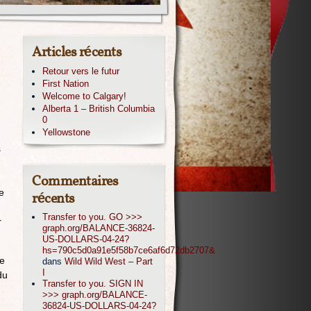
Articles récents
Retour vers le futur
First Nation
Welcome to Calgary!
Alberta 1 – British Columbia
0
Yellowstone
s
Commentaires
e
récents
Transfer to you. GO >>>
r
graph.org/BALANCE-36824-
US-DOLLARS-04-24?
hs=790c5d0a91e5f58b7ce6af6d72db2707&
me
dans
Wild Wild West – Part
I
du
Transfer to you. SIGN IN
>>> graph.org/BALANCE-
36824-US-DOLLARS-04-24?