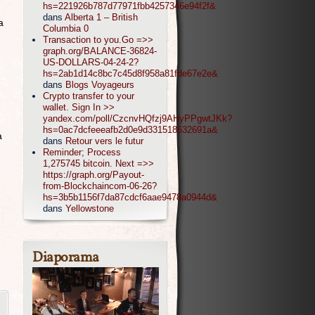
hs=221926b787d77971fbb4257346e94f2f&
dans
Alberta 1 – British
a
Columbia 0
Transaction to you.Go =>>
graph.org/BALANCE-36824-
US-DOLLARS-04-24-2?
hs=2ab1d14c8bc7c45d8f958a81fde67e2e&
dans
Blogs Voyageurs
Crypto transfer to your
wallet. Sign In >>
yandex.com/poll/CzcnvHQfzj9AHyPPgwtJKk?
hs=0ac7dcfeeeafb2d0e9d331518632691a&
a
dans
Retour vers le futur
Reminder; Process
1,275745 bitcoin. Next =>>
https://graph.org/Payout-
from-Blockchaincom-06-26?
hs=3b5b1156f7da87cdcf6aae9478a0944d&
dans
Yellowstone
Diaporama