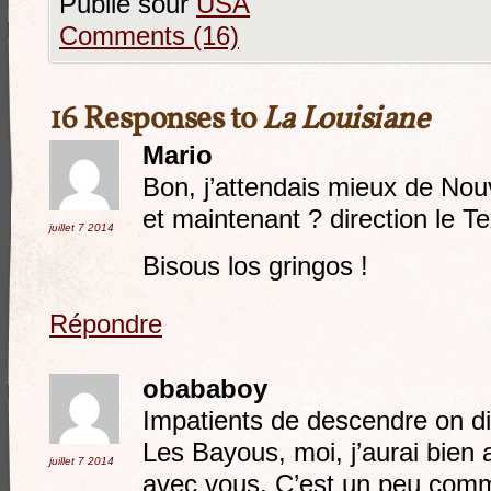
Publié sour
USA
Comments (16)
16 Responses to
La Louisiane
Mario
Bon, j’attendais mieux de No
et maintenant ? direction le T
juillet 7
2014
Bisous los gringos !
Répondre
obababoy
Impatients de descendre on di
Les Bayous, moi, j’aurai bie
juillet 7
2014
avec vous. C’est un peu comm