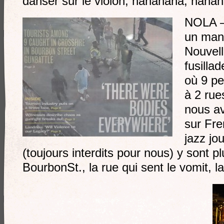
danser sur le violon, nananana, nan
NOLA –
un manq
Nouvell
fusillad
où 9 pe
à 2 rue
nous a
sur Fr
jazz jo
(toujours interdits pour nous) y sont 
BourbonSt., la rue qui sent le vomit, la