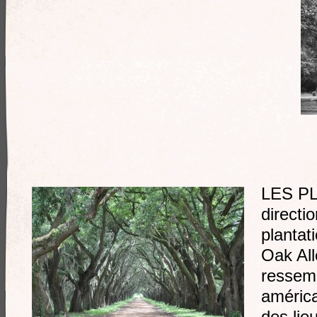
LES PL
directi
plantat
Oak All
ressemb
américa