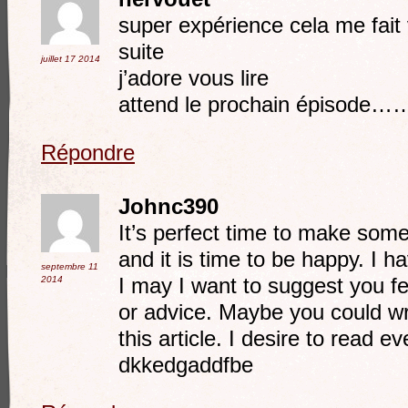
super expérience cela me fait
suite
juillet 17
2014
j’adore vous lire
attend le prochain épisode…
Répondre
Johnc390
It’s perfect time to make some
and it is time to be happy. I ha
septembre 11
2014
I may I want to suggest you f
or advice. Maybe you could wri
this article. I desire to read e
dkkedgaddfbe