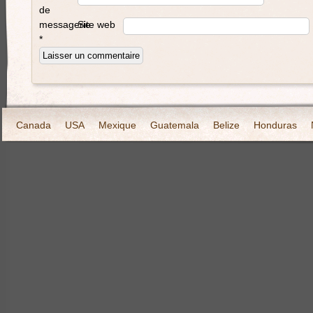
de
messagerie
Site web
*
Canada
USA
Mexique
Guatemala
Belize
Honduras