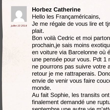
Horbez Catherine
Hello les Françaméricains,
Je me régale de vous lire et t
juillet 10
2014
plait.
Bon voilà Cedric et moi parto
prochain,je sais moins exoti
en voiture via Barcelonne où
une pensée pour vous. Pdt 1 
ne pourrons pas suivre votre 
retour je me rattraperais. Do
envie de venir vous faire couc
monde.
Au fait Sophie, les transits ont f
finalement demandé une ruptu
septembre une autre vie m’a